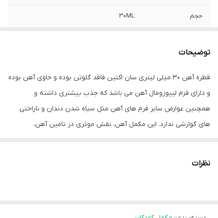
حجم
30ML
گروه
پیشگیری از کمبود آهن
توضیحات
قطره آهن 30 میلی لیتری سان اکتین فاقد گلوتن بوده و حاوی آهن بوده
و دارای فرم لیپوزومال آهن می باشد که جذب بیشتری داشته و
همچنین عوارض سایر فرم های آهن مثل سیاه شدن دندان و ناراحتی
های گوارشی ندارد. این مکمل آهن، نقش موثری در تامین آهن،
پیشگیری از کم خونی و رفع کمبود آهن کودکان و نوزادان دارد. مصرف
مکمل های آهن در کودکان بعد از سنین 6 ماهگی تا 2 سالگی ضروری
نظرات
است. همچنین آهن بکار رفته در این قطره، طعم فلزی در دهان ایجاد
نمی کند و قابلیت پذیرش بالایی توسط نوزادان دارد.
مشخصات ظاهری محصول
دسته‌بندی
:
مکمل کودکان
قطره سان اکتین به سفارش شرکت ایده دارو طب در شرکت هگمتان