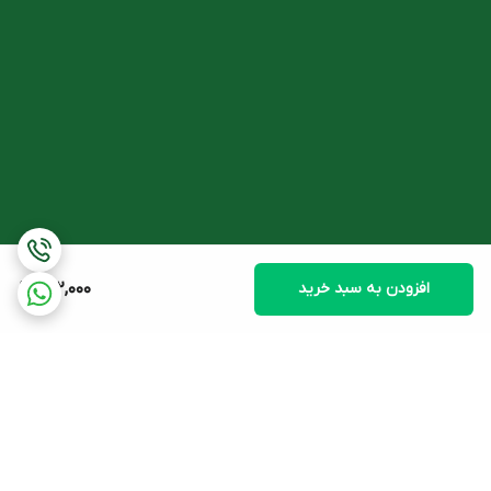
کودکان بین 1 تا 8 سال: روزانه 1 میلی لیتر یا مقداری که توسط پزشک
تجویز شده است.
قبل از مصرف به خوبی تکان داده شود.
این برند دارای قطره سان اکتین فورت نیز می باشد که حاوی مقادیر بالاتر
آهن در هر میلی لیتر است.
افزودن به سبد خرید
202,000