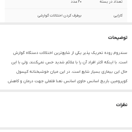
تعداد در بسته
20 عدد
کارایی
برطرف کردن اختلالات گوارشی
توضیحات
سندروم روده تحریک پذیر یکی از شایع‌ترین اختلالات دستگاه گوارش
است. با اینکه اکثر افراد آن را با علائم شدید حس نمی‌کنند، ولی با این
حال این بیماری بسیار شایع است. در این میان خوشبختانه کپسول
کوپرومین باریج اسانس حاوی اسانس نعنا فلفلی جهت درمان و کاهش
علائم سندروم روده تحریک پذیر (IBS) و برخی دیگر از بیماری‌های
گوارشی مثل نفخ و حالت تهوع استفاده می‌شود. این گیاه همچنین در
نظرات
درمان عفونت‌های دستگاه تنفسی و به صورت موضعی در بهبود درد به
کار می‌رود.
ویژگی های کپسول کوپرومین باریج اسانس