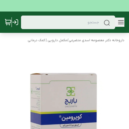
داروخانه دکتر معصومه اسدی متضرعی
/
مکمل دارویی | کمک درمانی