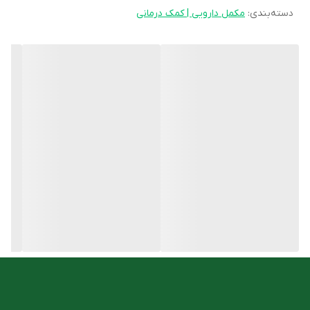
دسته‌بندی
:
مکمل دارویی | کمک درمانی
برطرف شدن علائم سندروم روده تحریک پذیر (IBS)
تسکین علائم انقباض روده
حاوی اسانس نعنا فلفلی
تسکین درد شکم و نفخ
ضد نفخ
روش مصرف
نوجوانان سن 15 سال و بزرگتر، بزرگسالان و افراد مسن:
سه بار در روز هر بار یک کپسول نرم کوپرومین باریج نیم تا یک ساعت
قبل از غذا با معده خالی همراه با مقدار کمی آبی میل شود. اگر علائم
شدید است، ممکن است 3 بار در روز هر بار 2 کپسول نرم توصیه
می‌شود. فرآورده را باید کاملا بلعید و نباید خرد کرد.
شما میتوانید این محصول را با مناسب ترین قیمت از
فروشگاه آنلاین
داروخانه دکتر اسدی
تهیه کنید.