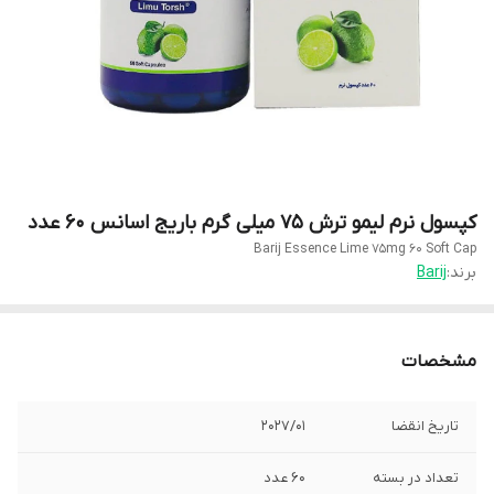
کپسول نرم لیمو ترش 75 میلی گرم باریج اسانس 60 عدد
Barij Essence Lime 75mg 60 Soft Cap
برند:
Barij
مشخصات
تاریخ انقضا
2027/01
تعداد در بسته
60 عدد