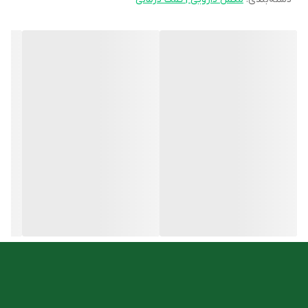
موجب سرکوب قابل توجه وزن گرفتن و کاهش وزن بدن موش‌ها شد.
ویژگی های کپسول نرم لیمو ترش 75 میلی گرم باریج اسانس
درمان چاقی ناشی از داروها و بیماری‌های مربوطه
افزایش سرعت متابولیسم و تسهیل لیپولیز
کاهش اشتها و سرکوب گرسنگی
حاوی اسانس پوست لیمو ترش
کاهش وزن و تثبیت آن
کنترل وزن
روش مصرف
2 بار در روز (هنگام ناهار و شام)، هر بار 1 کپسول نرم لیمو ترش 75 میلی
گرم باریج اسانس همراه با مقداری مایعات قبل از غذا میل شود.
شما میتوانید این محصول را با مناسب ترین قیمت از
فروشگاه آنلاین
داروخانه دکتر اسدی
تهیه کنید.