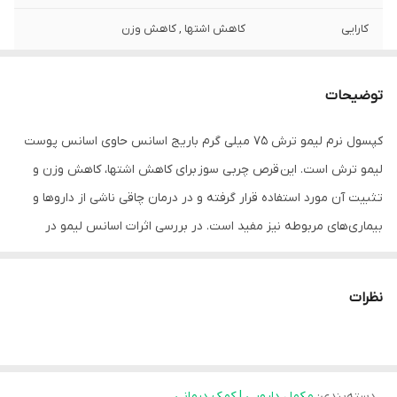
کارایی
کاهش اشتها , کاهش وزن
توضیحات
کپسول نرم لیمو ترش 75 میلی گرم باریج اسانس حاوی اسانس پوست
لیمو ترش است. این قرص چربی سوز برای کاهش اشتها، کاهش وزن و
تثبیت آن مورد استفاده قرار گرفته و در درمان چاقی ناشی از داروها و
بیماری‌های مربوطه نیز مفید است. در بررسی اثرات اسانس لیمو در
کاهش وزن موش‌ها به صورت تنها یا همزمان با تجویز داروی کتوتیفن
(آنتی هیستامینی که باعث افزایش وزن می‌شود)؛ در طی یک دوره 45
نظرات
روزه، در مقایسه با گروه کنترل، در موش‌های دریافت کننده کتوتیفن
افزایش مصرف غذا و وزن بدن مشاهده شد. موش‌های درمان شده با
اسانس لیمو؛ کاهش وزن و دریافت غذا را احتمالا به علت بی اشتهایی
دسته‌بندی
:
مکمل دارویی | کمک درمانی
نشان دادند. به طور جالب توجهی تجویز همزمان اسانس لیمو با کتوتیفن