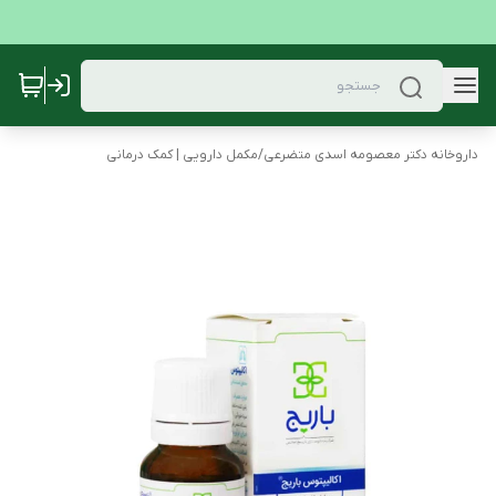
داروخانه دکتر معصومه اسدی متضرعی
/
مکمل دارویی | کمک درمانی