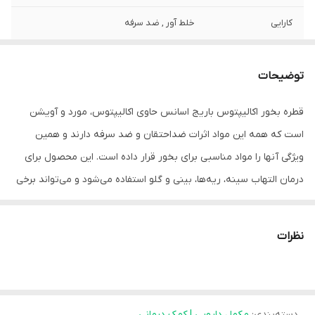
کارایی
خلط آور , ضد سرفه
توضیحات
قطره بخور اکالیپتوس باریج اسانس حاوی اکالیپتوس، مورد و آویشن
است که همه این مواد اثرات ضداحتقان و ضد سرفه دارند و همین
ویژگی آنها را مواد مناسبی برای بخور قرار داده است. این محصول برای
درمان التهاب سینه، ریه‌ها، بینی و گلو استفاده می‌شود و می‌تواند برخی
از گونه‌های باکتری و همچنین برخی از انواع قارچ‌ها را از بین ببرد. قطره
بخور اکالیپتوس حاوی روغن اکالیپتوس، آویشن و اسانس مورد است:
نظرات
اکالیپتوس
برای رفع علائم احتقان سیستم تنفسی از بخور اکالیپتوس استفاده
می‌شود. بخور دادن با ترکیبی از اسانس‌های نعنا فلفلی و اکالیپتوس
دسته‌بندی
:
مکمل دارویی | کمک درمانی
می‌تواند به رقیق شدن خلط و اتساع مجاری هوایی و آسان‌تر شدن