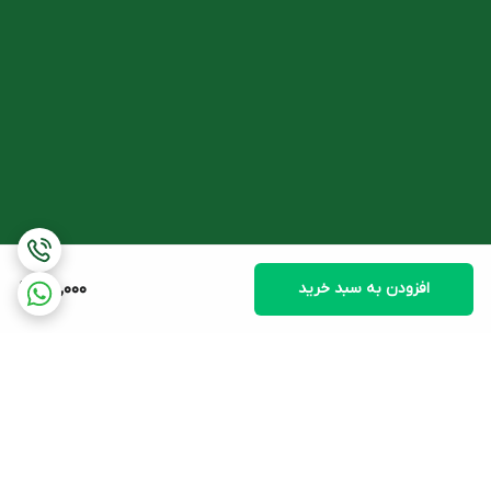
روزی چند بار، هربار ۴ قطره از فرآورده را در ۱۰۰ سی سی آب جوش یا در
محل مخصوص دستگاه بخور ریخته و بخور ریخته و بخور دهید.
شما میتوانید این محصول را با مناسب ترین قیمت از
فروشگاه آنلاین
داروخانه دکتر اسدی
تهیه کنید.
افزودن به سبد خرید
75,000