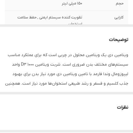
حجم
150 میلی لیتر
کارایی
تقویت کننده سیستم ایمنی , حفظ سلامت
استخوان
توضیحات
ویتامین دی یک ویتامین محلول در چربی است که برای عملکرد مناسب
سیستم‌های مختلف بدن ضروری است. شربت ویتامین D3 1000 واحد
لیپوزومال وندا فارمد با تامین ویتامین دی مورد نیاز بدن برای بهبود
جذب کلسیم و فسفر و رشد طبیعی استخوان‌ها مورد نیاز است. همچنین
از عملکرد مناسب ماهیچه‌ها و سیستم ایمنی بدن پشتیبانی می‌کند و
نقش مهمی در عملکرد صحیح سیستم عصبی و سلامتی قلب و کلیه
نظرات
دارد. ویتامین D3 لیپوزومال یک مکمل با جذب گوارشی بالا است که
حداقل عوارض جانبی را به همراه دارد. این محصول با طعم مطلوب
پرتقال برای پذیرش آسان‌تر ارائه می‌شود.