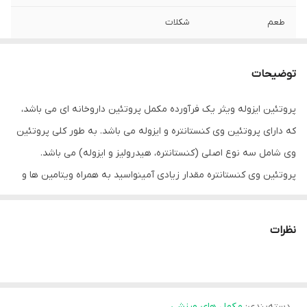
طعم
شکلات
تاریخ انقضا
2028/06
توضیحات
پروتئین ایزوله ویثر یک فرآورده مکمل پروتئین داروخانه ای می باشد،
که دارای پروتئین وی کنستانتره و ایزوله می باشد. به طور کلی پروتئین
وی شامل سه نوع اصلی (کنستانتره، هیدرولیز و ایزوله) می باشد.
پروتئین وی کنستانتره مقدار زیادی آمینواسید به همراه ویتامین ها و
مواد معدنی ضروری دارد و پروتئین وی ایزوله سرعت جذب را در بدن بالا
می برد. این محصول در هر پیمانه (سروینگ) 28 گرمی دارای 24 گرم
نظرات
پروتئین، 2 گرم کربوهیدرات، 10 میلی گرم کلسترول و 112 میلی گرم
پتاسیم می باشد.
علاوه بر ترکیبات اصلی دارای اسید آمینه های شاخه دار (بی سی ای ای)
دسته‌بندی
:
مکمل های ورزشی
می باشد، که تاثیر زیادی در تحریک هورمون های رشد دارد. این محصول