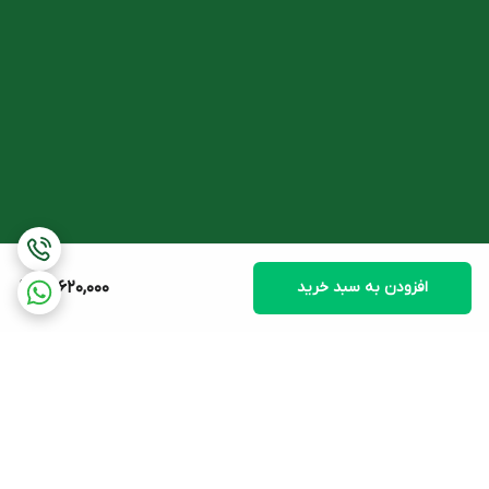
ضروری می گردد. به علاوه این پروتئین در افزایش حجم عضلات نقش
مهمی دارد و در زمان آسیب دیدگی به سرعت ساختن سلول های آسیب
دیده کمک می کند. سرعت عملکرد پروتئین ایزوله ویثر نوتریشن به
سبب سرعت جذب بالا، نسبت به پروتئین های دیگر بالاتر می باشد.
وجود برخی ترکیبات در این مکمل، سبب تحریک هورمون های رشد شده
و با ترشح میزان بالای این هورمون ها، عضلات بیشتری در بدن ساخته و
تقویت می گردند.
ترکیبات پودر پروتئین ایزوله ویثر نوتریشن
افزودن به سبد خرید
14,620,000
ترکیب
مقدار
پروتئین
25 گرم
قند
0
اسید چرب اشباع شده
0
کربوهیدرات
1 گرم