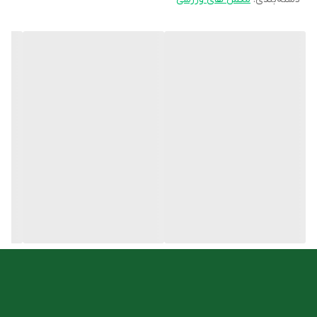
دارای سطح بالایی از گلوتامین است که یک آنتی اکسیدان مهم در بدن
به شمار می رود.
ویژگی های وی پروتئین ایزوله ویثر
افزایش جذب پروتئین
حاوی مواد ضروری بدن
حجم دهنده عضلات
حاوی انواع آمینواسیدها
مناسب برای تمرین های روزانه
کاهش وزن
افزایش قدرت عضلانی
افزایش عملکرد سیستم ایمنی
کاهش توده چربی
کاهش وزن با وی پروتئین ایزوله ویثر نوتریشن
مطالعات نشان داده است که نه تمام مکمل ها، بلکه مکمل های حاوی