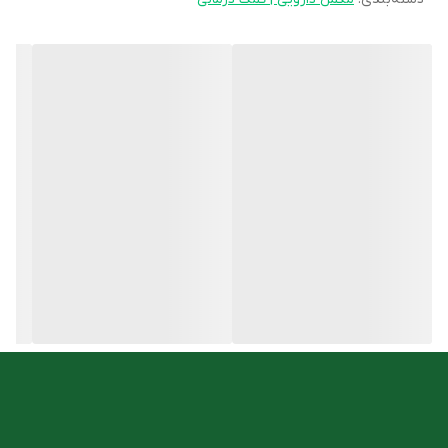
تری گلیسیرید و کلسترول خون
منبع غنی از فیبر، پروتئین، ویتامین‌ها و مواد معدنی
جهت حفظ وزن و یا کاهش وزن بدن
قابل مصرف در بیماران دیابتی
فاقد هرگونه افزودنی
روش مصرف
یک پیمانه پودر اسلیم لست کارن را داخل لیوان بریزید. لیوان محتوی
پودر را با آب ولرم و یا شیر کم چرب به طور کامل پر کنید. محتویات لیوان
را هم بزنید تا کاملا حل شود. سپس آن را نیم ساعت قبل از مصرف غذا
میل نمایید.
شما میتوانید این محصول را با مناسب ترین قیمت از
فروشگاه آنلاین
داروخانه دکتر اسدی
تهیه کنید.