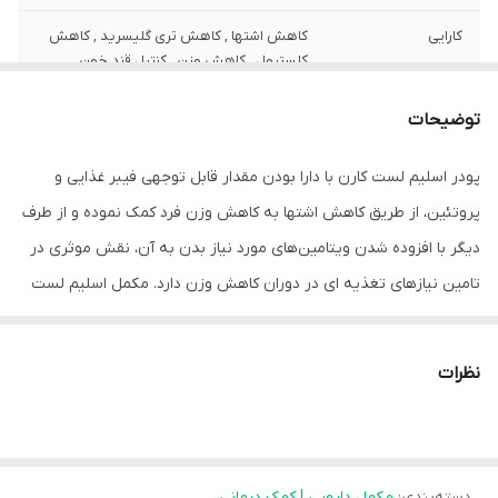
کارایی
کاهش اشتها , کاهش تری گلیسرید , کاهش
کلسترول , کاهش وزن , کنترل قند خون
توضیحات
پودر اسلیم لست کارن با دارا بودن مقدار قابل توجهی فیبر غذایی و
پروتئین، از طریق کاهش اشتها به کاهش وزن فرد کمک نموده و از طرف
دیگر با افزوده شدن ویتامین‌های مورد نیاز بدن به آن، نقش موثری در
تامین نیازهای تغذیه ای در دوران کاهش وزن دارد. مکمل اسلیم لست
یک منبع غنی از فیبر، پروتئین، ویتامین‌ها و مواد معدنی است. اگر
می‌خواهید وزنتان را کم کنید و یا از افزایش وزن خود جلوگیری نمایید،
نظرات
می‌توانید مقدار غذای خود را کم کرده و بخشی از نیاز بدن را از قرص
لاغری مانند پودر لاغری اسلیم لست تامین کرده و به وزن ایده آل برسید.
ویژگی های اسلیم لست کارن 300 گرم
دسته‌بندی
:
مکمل دارویی | کمک درمانی
دارای اثر دارویی کاهش اشتها و پیشگیری ازابتلا به یبوست و کاهش