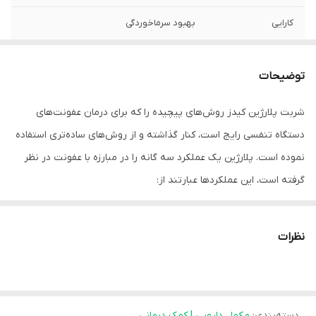
کارایی
بهبود سرماخوردگی
توضیحات
شربت پلارژین کیدز روش‌های پیچیده را که برای درمان عفونت‌های
دستگاه تنفسی رایج است، کنار گذاشته و از روش‌های ساده‌تری استفاده
نموده است. پلارژین یک عملکرد سه گانه را در مبارزه با عفونت در نظر
گرفته است، این عملکردها عبارتند از:
مقابله با ویروس‌ها با افزایش قدرت دفاعی بدن
جلوگیری از رشد باکتری‌ها
نظرات
رقیق نمودن مخاط غلیظ
ویژگی های شربت پلارژین کیدز پارس گیتا دارو
درمان سرفه، سرماخوردگی، آبریزش بینی، گلودرد و گرفتگی بینی
دسته‌بندی
:
مکمل دارویی | کمک درمانی
تقویت سیستم ایمنی بدن و جلوگیری از رشد باکتری ها