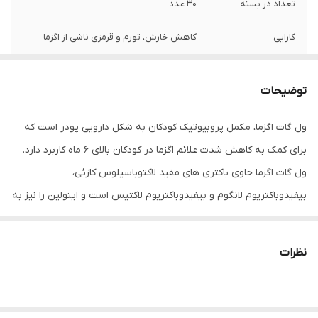
تعداد در بسته
30 عدد
کارایی
کاهش خارش، تورم و قرمزی ناشی از اگزما
توضیحات
ول گات اگزما، مکمل پروبیوتیک کودکان به شکل دارویی پودر است که
برای کمک به کاهش شدت علائم اگزما در کودکان بالای 6 ماه کاربرد دارد.
ول گات اگزما حاوی باکتری های مفید لاکتوباسیلوس کازئی،
بیفیدوباکتریوم لانگوم و بیفیدوباکتریوم لاکتیس است و اینولین را نیز به
عنوان پری بیوتیک در ترکیبات خود دارد. ولگات اگزما به تعدیل پاسخ
سیستم ایمنی و تسکین علائمی نظیر خارش، تورم و قرمزی کمک می
نظرات
کند. ساشه ول گات اگزما بدون گلوتن، رنگ مصنوعی و قند طراحی شده
است و از این نظر در طیف گسترده ای از افراد قابل مصرف است. ول گات
اگزما پروزیست با برند زیست تخمیر، در جعبه مقوایی حاوی 30 ساشه