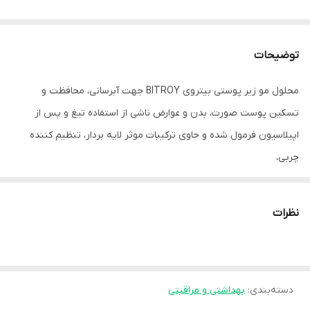
توضیحات
محلول مو زیر پوستی بیتروی BITROY جهت آبرسانی، محافظت و
تسکین پوست صورت، بدن و عوارض ناشی از استفاده تیغ و پس از
اپیلاسیون فرمول شده و حاوی ترکیبات موثر لایه بردار، تنظیم کننده
چربی،
ترمیم کننده، ضدالتهاب و قرمزی نظیر سالیسیلیک اسید، روغن درخت
چای، نیاسینامید، بتاگلوکان و کالاندولا می باشد. از مزایای دیگر این
نظرات
محصول جلوگیری از ایجاد جوش و موهای زیرپوستی می باشد. پس از
اصلاح یک لایه نازک از محلول را روی قسمتهای اصلاح شده اسپری کنید،
کمی ماساژ دهید و اجازه دهیدخشک شود. این محلول مناسب پوستهای
دسته‌بندی
:
بهداشتی و مراقبتی
دارای جوش و التهاب نیز می باشد. برای اثردهی بهتر و جلوگیری