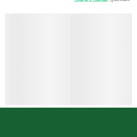
افزایش حالت پذیری، لطافت و درخشندگی مو
جلوگیری از خشکی، وز شدن و شکنندگی مو
ترمیم کننده کوتیکول های موی آسیب دیده
افزایش استحکام ریشه مو و کاهش ریزش مو
حاوی انواع ویتامین ها جهت تقویت مو
افزایش خون رسانی به کف سر
افزایش ضخامت و حجم
روش مصرف
ابتدا موها را خیس نموده مقدار مناسبی از شامپو را بر روی كف سر
ریخته 2 تا 3 دقیقه با نوک انگشتان به خوبی ماساژ دهید. کمی صبر
نموده تا عصاره ها و دیگر مواد فعال موجود در شامپو اثرات خود را اعمال
نمایند سپس اقدام به آبکشی نمایید. در صورت نیاز این عمل را تكرار
کنید.