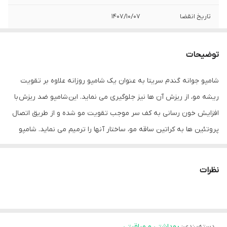
تاریخ انقضا
1407/10/07
توضیحات
شامپو جوانه گندم سریتا به عنوان یک شامپو روزانه علاوه بر تقویت
ریشه مو، از ریزش آن ها نیز جلوگیری می نماید. این شامپو ضد ریزش با
افزایش خون رسانی به کف سر موجب تقویت مو شده و از طریق اتصال
پروتئین ها به کراتین ساقه مو، ساختار آنها را ترمیم می نماید. شامپو
ضد ریزش جوانه گندم سریتا حاوی عصاره های گیاهی موثر جهت حالت
پذیری، درخشندگی و لطافت موها می باشد.
نظرات
ویژگی های شامپو جوانه گندم سریتا مناسب انواع مو
افزایش استحکام ریشه مو، کاهش ریزش مو و محرک رشد مجدد موها
اتصال پروتئین ها به کراتین ساقه مو جهت ترمیم ساختار آن
دسته‌بندی
:
بهداشتی و مراقبتی
افزایش رطوبت رسانی به موها و جلوگیری از ایجاد موخوره