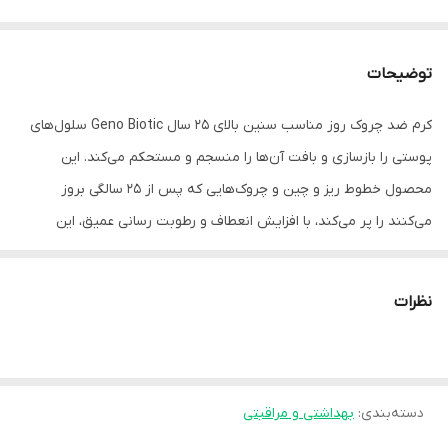
توضیحات
کرم ضد چروک روز مناسب سنین بالای 25 سال Geno Biotic سلول‌های
پوستی را بازسازی و بافت آن‌ها را منسجم و مستحکم می‌کند. این
محصول خطوط ریز و چین و چروک‌هایی که پس از 25 سالگی بروز
می‌کنند را پر می‌کند، با افزایش انعطاف و رطوبت رسانی عمیق، این
چروک‌ها را از بین می‌برد و از بروز موارد جدید جلوگیری می‌کند. این کرم
سبب حذف سلول‌های مرده و ساخت سلول‌های جدید می‌شود، مقاومت
نظرات
پوست را افزایش می‌دهد، از افتادگی و پیری زودرس پوست جلوگیری
می‌کند و با آبرسانی کامل و حفظ رطوبت از ایجاد خشکی پوست پیشگیری
می‌کند.
ویژگی‌ها:
دسته‌بندی
:
بهداشتی و مراقبتی
- سفت کردن پوست و جلوگیری از افتادگی و شل شدن پوست