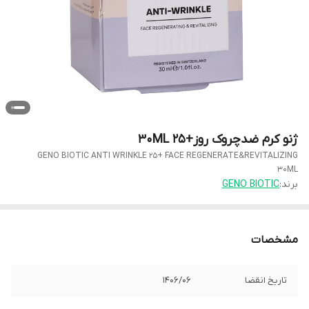
ژنو کرم ضدچروک روز+25 30ML
GENO BIOTIC ANTI WRINKLE 25+ FACE REGENERATE&REVITALIZING
30ML
برند:
GENO BIOTIC
مشخصات
تاریخ انقضا
1406/06