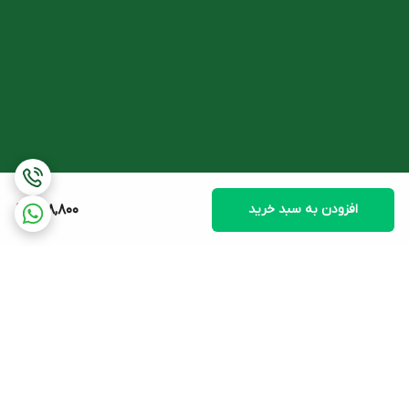
اسکوآلن، عصاره آرتمیا، سدیم پی سی ای، سدیم پلی آکریلات، روغن
پارافین، تری دست-۸، بیوساکارید گام-۱، هگزانویل دی پپتاید-۳
نورلئوسین استات و لسیتین و گلیسیرین، سدیم هیالورونات، پنتیلن
گلایکول و الکل و رتینول و پلی سوربات ۲۰ و پتاسیم فسفات، فنوکسی
اتانول، اتیل هگزیل گلیسیرین، اسانس مجاز آرایشی و بهداشتی، دی
سدیم ا.د.ت.ا، رنگ زرد کد ۱۵۹۸۵، آب دیونیزه
افزودن به سبد خرید
698,800
برگشت به بالا