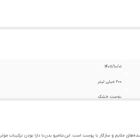
1407/10/01
200 میلی لیتر
پوست خشک