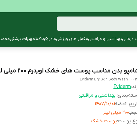
 درمانی
بهداشتی و مراقبتی
مکمل های ورزشی
مادروکودک
تجهیزات پزشکی
محصول
مپو بدن مناسب پوست های خشک اویدرم 200 میلی لیتر
Eviderm Dry Skin Body Wash 200 
ند:
Eviderm
ته‌بندی
:
بهداشتی و مراقبتی
ریخ انقضا
:
1407/10/01
جم
:
200 میلی لیتر
وع پوست
:
پوست خشک