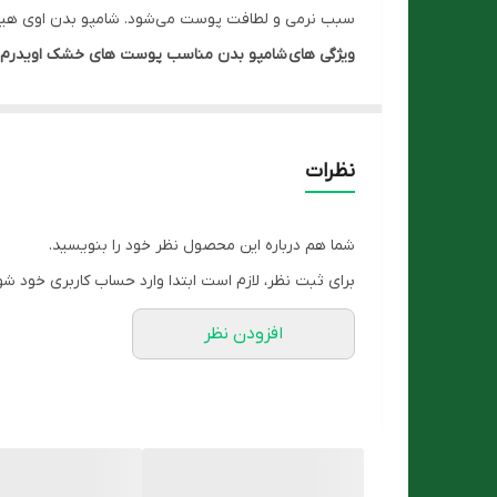
سبب نرمی و لطافت پوست می‌شود. شامپو بدن اوی هیدرا 
ویژگی های شامپو بدن مناسب پوست های خشک اویدرم
پاک کنندگی ملایم و مناسب با پوست
کمک به رفع خشکی و خارش پوست
مرطوب کننده و نرم کننده قوی
نظرات
حاوی عصاره آلوئه ورا و عسل
التیام بخش و ضد التهاب
شما هم درباره این محصول نظر خود را بنویسید.
دارای روغن شی باتر
برای ثبت نظر، لازم است ابتدا وارد حساب کاربری خود شو
PH 5.5
افزودن نظر
روش مصرف
مقدار کافی از شامپو بدن اوی هیدرا را بر روی لیف من
نگهداری نمایید.
شما میتوانید این محصول را با مناسب ترین قیمت از
فرو