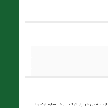
شامپو بدن مناسب پوست های خشک اویدرم دارای شوینده‌های ملایم و سازگار با پوست است. این شامپو بدن با دارا بودن ترکیبات موثر از جمله شی باتر، پلی کواترنیوم 10 و عصاره آلوئه ورا