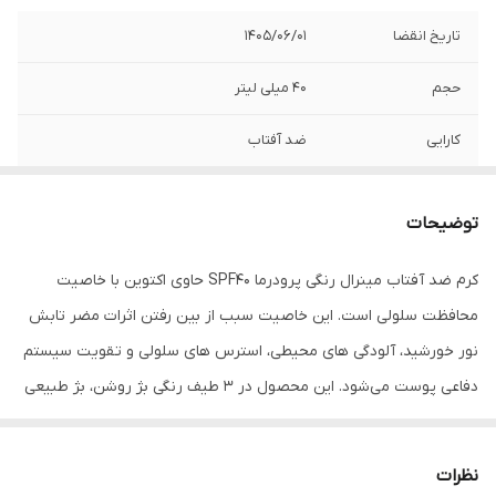
تاریخ انقضا
1405/06/01
حجم
40 میلی لیتر
کارایی
ضد آفتاب
توضیحات
کرم ضد آفتاب مینرال رنگی پرودرما SPF40 حاوی اکتوین با خاصیت
محافظت سلولی است. این خاصیت سبب از بین رفتن اثرات مضر تابش
نور خورشید، آلودگی های محیطی، استرس های سلولی و تقویت سیستم
دفاعی پوست می‌شود. این محصول در 3 طیف رنگی بژ روشن، بژ طبیعی
و بژ تیره موجود بوده و با پوشش یکنواخت بر روی پوست نیاز شما به
استفاده از کرم پودر را برطرف می‌سازد.
نظرات
ویژگی های کرم ضد آفتاب مینرال رنگی پرودرما ⁺SPF40 مناسب پوست