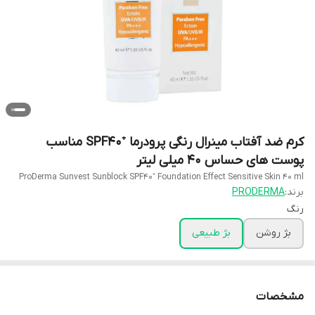
کرم ضد آفتاب مینرال رنگی پرودرما ⁺SPF40 مناسب
پوست های حساس ۴۰ میلی لیتر
ProDerma Sunvest Sunblock SPF40⁺ Foundation Effect Sensitive Skin 40 ml
برند:
PRODERMA
رنگ
بژ روشن
بژ طبیعی
مشخصات