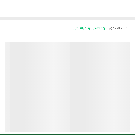
های حساس
دارای PA +++ و حداکثر حفاظت در برابر تابش های زیانبار فرابنفش
دسته‌بندی
:
نور خورشید (UVA/UVB/IR)
بهداشتی و مراقبتی
فاقد اسانس و فیلترهای شیمیایی، مناسب برای پوست های حساس و
خانم های باردار
حاوی عصاره بابونه و چای سبز با اثرات التیام بخشی و ضد حساسیت
دارای رنگدانه های معدنی جهت هماهنگی با رنگ طبیعی پوست
ایجاد پوشش یکنواخت و ظاهری صاف و هموار بر روی پوست
مقاوم در برابر تعریق و شستشو
روش مصرف
مقدار کافی از کرم ضد آفتاب مینرال رنگی پرودرما را به طور یکنواخت بر
روی پوست بمالید.
مصرف را هر 2 تا 4 ساعت یکبار تجدید فرمایید.