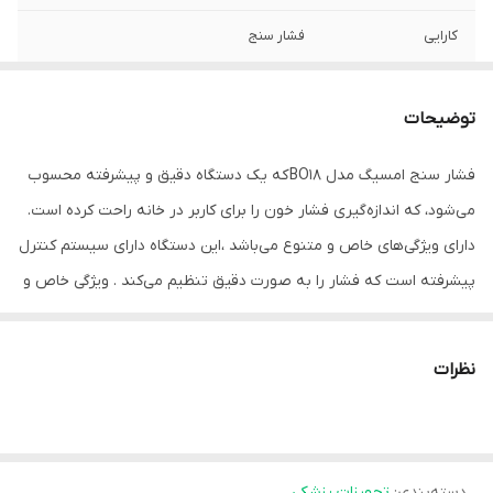
کارایی
فشار سنج
توضیحات
فشار سنج امسیگ مدل BO18 که یک دستگاه دقیق و پیشرفته محسوب
می‌شود، که اندازه‌گیری فشار خون را برای کاربر در خانه راحت کرده است.
دارای ویژگی‌های خاص و متنوع می‌باشد ،این دستگاه دارای سیستم کنترل
پیشرفته است که فشار را به صورت دقیق تنظیم می‌کند . ویژگی خاص و
منحصر به فرد ،این محصول راهنمای رنگی فشار خون بر اساس رنگ‌های
گوناگون برای درک سریع نتیجه‌ها می‌باشد ،و به صورت جداگانه فراهم
نظرات
می‌کند و دارای حافظه ۱۸۰ اندازه‌گیری می‌باشد.
صفحه نمایش این دستگاه بزرگ و نور پس زمینه به رنگ مشکی که
خواندن را برای افراد در نور کم راحت و آسان کرده است.
دسته‌بندی
:
تجهیزات پزشکی
ویژگی های فشارسنج دیجیتال امسیگ مدل BO18