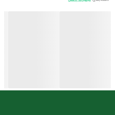
راهنمای صوتی به دو زبان
دارای کاف بازویی XL،مناسب بازوهای ۳۲تا۴۲سانتی متر
دارای اعلام نتایج به زبان فارسی ‌و انگلیسی
دارای صفحه نمایش بزرگ نور پس زمینه به رنگ مشکی
خاموشی خودکار
دارای تاریخ و زمان دقیق
استفاده آسان
دقت و سرعت بالا
نشانگر کمبود توان باتری
تشخیص آریتمی قلبی
دارای ۱۸۰ جایگاه حافظه برای دو کاربر
دارای آداپتور باتری کیف محافظ
دارای سیستم اندازه‌گیری هوشمند
نوع محفظه جعبه