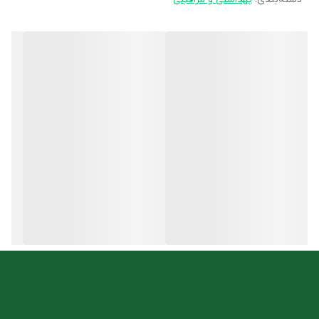
ضدعفونی کننده محیط دهان و دندان
ایجاد طراوت و شادابی در دهان
حاوی کلرهگزیدین 0.2 درصد
بدون ایجاد خشکی در دهان
آنتی باکتریال، آنتی پلاک
مبارزه با بوی بد دهان
پاک کننده دندان‌ها
فاقد الکل
روش مصرف
بعد از هر بار مسواک زدن دهان را با یک درب بطری از دهان شویه
کلرهگزیدین 0.2 درصد ایرشا به مدت 30 ثانیه شستشو دهید.
شما میتوانید این محصول را با مناسب ترین قیمت از
فروشگاه آنلاین
داروخانه دکتر اسدی
تهیه کنید.