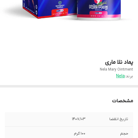
پماد نلا ماری
Nela Mary Ointment
برند:
Nela
مشخصات
تاریخ انقضا
1407/03
حجم
100 گرم