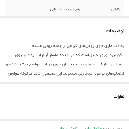
کارایی
رفع دردهای عضلانی
توضیحات
پماد نلا ماری حاوی روغن­‌های گیاهی از جمله روغن هسته
انگور، رزماری و زنجبیل است که در نتیجه ماساژ آرام این پماد بر روی
عضلات و اطراف مفاصل، سرعت جریان خون در این مواضع بیشتر شده و
گرفتگی­‌های بوجود آمده، رفع می­شوند. این محصول فاقد هرگونه عوارض
جانبی پس از استفاده می­باشد و برای خانم­‌های باردار، شیرده و کودکان
قابل استفاده است.
نظرات
داروهای مسکن متنوعی برای رفع و تسکین دردهای عضلانی و مفاصل
تولید شده‌­اند. از آنجایی­ که این داروها دارای عوارض جانبی هستند،
بسیاری از افراد، خصوصا افرادی که دارای بیماری خاص هستند، نمی‌­
دسته‌بندی
:
توانند این داروها را مصرف کنند.
مکمل دارویی | کمک درمانی