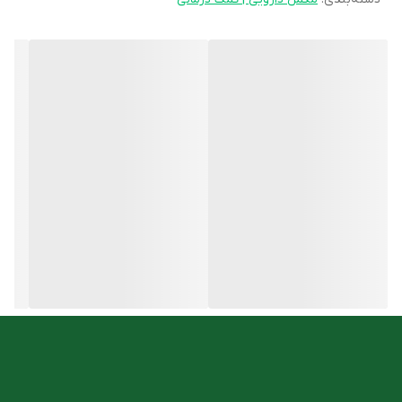
به همین دلیل، در سال­‌های اخیر تقاضا جهت استفاده از گیاهان دارویی
به میزان قابل توجهی افزایش یافته است. گیاهان دارویی می­توانند نیاز
به مصرف داروهای شیمیایی و پرعارضه را کاهش دهند. همچنین گیاهان
دارویی را می­توان به عنوان مکمل و حتی جایگزین داروهای شیمیایی
استفاده کرد.
ویژگی های پماد نلا ماری
رفع درد ها، کوفتگی های عضلانی و مفاصل
موثر در بهبود روماتیسم، آرتروز و التهابات
اثرات ضد دردی و ضد التهابی
شما میتوانید این محصول را با مناسب ترین قیمت از
فروشگاه آنلاین
داروخانه دکتر اسدی
تهیه کنید.