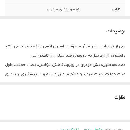
کارایی
رفع سردردهای میگرنی
توضیحات
یکی از ترکیبات بسیار موثر موجود در اسپری اکسی میگ، منیزیم می باشد
و استفاده از آن، نیاز به داروهای ضد میگرن را کاهش می
دهد. همچنین نقش موثری در بهبود، کاهش فرکانس، تعداد حملات، طول
مدت حملات، شدت سردرد و علائم میگرن داشته و در پیشگیری از بیماری
میگرن و بهبود آن موثر می باشد.کمبود منیزیم در ایجاد میگرن نقش
اساسی را ایفا می کند. مطالعات اخیر، نشان دهنده نقش کمبود منیزیم
نظرات
به عنوان نقش اساسی در پاتوفیزیولوژی میگرن می باشد.
همچنین منیزیم، یک کاتیون ضروری داخل سلولی بوده، که در بسیاری از
فرایندهای بدن و عملکردهای سلولی نقش دارد. وضعیت منیزیم در بدن،
دسته‌بندی
:
مکمل دارویی | کمک درمانی
از طریق اندازه گیری سطح سرم خون و گلبول های سفید و قرمز خون