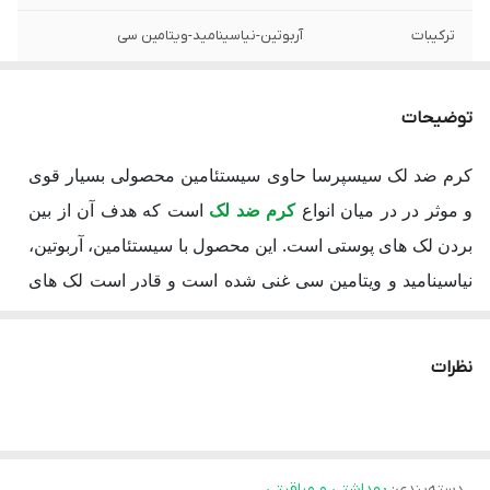
ترکیبات
آربوتین-نیاسینامید-ویتامین سی
گروه
انواع لک های پوستی(قهوهی وتیره-آفتاب
سوختگی-ناشی از افزایش سن-کمک ومک-
توضیحات
ملاسما)‌
کرم ضد لک سیسپرسا حاوی سیستئامین محصولی بسیار قوی
و موثر در در میان انواع
کرم ضد لک
است که هدف آن از بین
بردن لک های پوستی است. این محصول با سیستئامین، آربوتین،
نیاسینامید و ویتامین سی غنی شده است و قادر است لک های
پوستی ناشی از ملاسما، کک و مک، لک های ناشی از اختلالات
کبدی، افزایش سن و تغییرات رنگی بعد از بروز التهابات را
نظرات
درمان کند. این کرم تنها برای لک های پوست صورت نیست.
طبق نتایج استفاده از کرم سیسپرسا ضد لک، با خرید این
محصول می توان لک های نواحی مختلف بدن از جمله تیرگی
دسته‌بندی
:
بهداشتی و مراقبتی