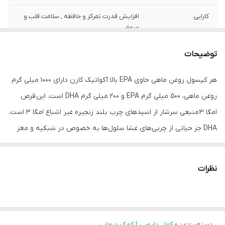
کارایی
افزایش قدرت تمرکز و حافظه , سلامت قلب و
عروق
توضیحات
هر کپسول روغن ماهی حاوی EPA بالا آکواتیک کارن دارای 1000 میلی گرم
روغن ماهی، 500 میلی گرم EPA و 200 میلی گرم DHA است. این قرص
امگا 3 منبعی سرشار از اسید‌های چرب بلند زنجیره غیر اشباع امگا 3 است.
DHA جز حیاتی از چربی‌های غشا سلول‌ها به خصوص در شبکیه و مغز
است. مصرف اسید‌های چرب مزایای بیشماری برای بدن دارد که به طور
طبیعی در لوبیاها، دانه کتان و گیاهان یافت می‌شود.
نظرات
اما ممکن است این میزان کمتر از حد لازم از مواد غذایی دریافت شود، از
این رو نیاز به استفاده از محصولاتی که تامین کننده امگا 3 بدن هستند
وجود دارد. کپسول ای پی ای بالا آکواتیک توانسته با مواد ویژه‌ای که در
دسته‌بندی
:
مکمل دارویی | کمک درمانی
ترکیبات خود دارد، سلامت سیستم عصبی، استخوان و مفاصل، پوست، مو