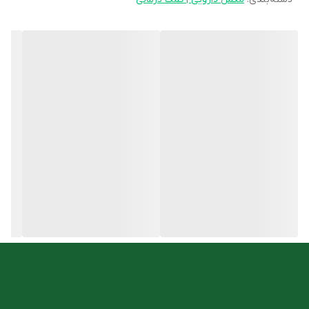
و ناخن را تضمین کند.
ویژگی های کپسول روغن ماهی حاوی EPA بالا آکواتیک کارن
موثر در درمان اختلال بیش‌ فعالی و کم توجهی
موثر در بهبود عملکرد سیستم بینایی
حفظ سلامت مغز و دستگاه عصبی
فاقد جیوه و طعم مرکبات
دارای اثر ضد التهاب
تقویت حافظه
تامین امگا3
روش مصرف
روزانه یک تا سه کپسول همراه غذا و یا طبق نظر پزشک یا متخصص
تغذیه مصرف شود.
شما میتوانید این محصول را با مناسب ترین قیمت از
فروشگاه آنلاین