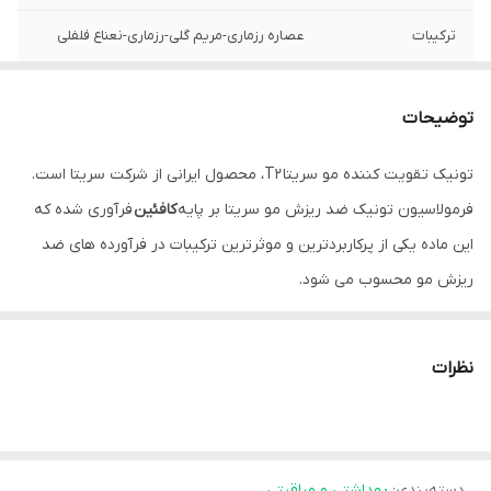
ترکیبات
عصاره رزماری-مریم گلی-رزماری-نعناع فلفلی
گروه
ضدریزش مو-ترمیم ریزش مو-کنترل چربی کف
سر
توضیحات
تونیک تقویت کننده مو سریتا T2، محصول ایرانی از شرکت سریتا است.
فرمولاسیون تونیک ضد ریزش مو سریتا بر پایه
کافئین
فرآوری شده که
این ماده یکی از پرکاربردترین و موثرترین ترکیبات در فرآورده های ضد
ریزش مو محسوب می شود.
کافئین با افزایش خونرسانی و اکسیژن رسانی به ریشه مو، رشد تارهای
مو را تحریک می کند. تونیک ضد ریزش کافئین سریتا علاوه بر داشتن
نظرات
میزان 3 درصد کافئین، غنی از
عصاره های گیاهی
مختلف و ویتامین
های B6 و B7 است.
این ترکیبات موثره علاوه بر تکمیل اثربخشی کافئین، به نفوذ بهتر مواد
دسته‌بندی
:
بهداشتی و مراقبتی
به پوست سر کمک نموده و موجب درخشش و
شادابی ظاهر مو
می گردند.