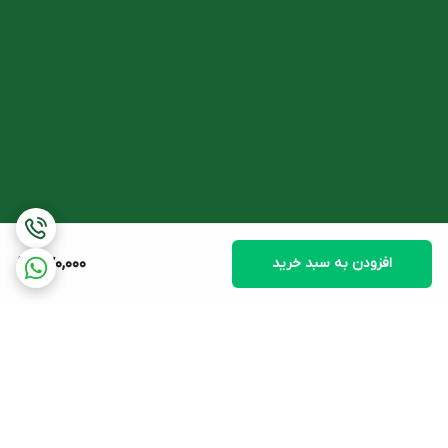
ساوپالمتو عملکردی مشابه با داروی فیناستراید دارد در حالی که ترکیبی
ایمن بوده و عوارض جانبی جدی برای آن گزارش نشده است.
- عصاره رزماری
این عصاره گیاهی، غنی از امگا 6 و سایر مواد مغذی مورد نیاز برای سلامت
پوست سر و مو است. عصاره رزماری گردش خون کف سر را تقویت
نموده و مواد مغذی پیاز مو را تأمین می کند.
- ویتامین B6
این ویتامین از ویتامین های گروه B است که در متابولیسم پروتئین ها
افزودن به سبد خرید
570,000
نقش داشته و دسترسی سلول های ریشه مو را به آمینو اسید های لازم
جهت سنتز پروتئین های ساختاری مو تسهیل می کند.
- ویتامین B7
بیوتین یا ویتامین B7از طریق افزایش تولید انرژی در سلول های ریشه
مو، در تقویت رشد موها اثرگذاری قابل توجهی دارد.
- عصاره نعناع فلفلی