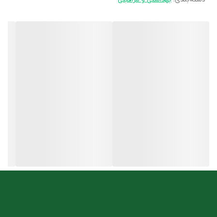
تونیک T2 سریتا به واسطه وجود ماده
ساوپالمتو
، به عنوان یکی از بهترین
تونیک های تقویت مو در زنان و مردان با
ریزش موی آندروژنیک
(ارثی)
به کار گرفته می شود. این محصول در بطری های اسپری دار 60 میلی
لیتری به بازار عرضه شده که برای مصرف یک ماه مناسب است.
مزایای تونیک سریتا T2
جذب سریع ویتامین ها جهت
تغذیه فولیکول مو
افزایش خونرسانی به
پوست کف سر
موثر در
رویش مجدد
تارهای مو
کمک به
استحکام
ریشه مو
کنترل چربی
پوست سر
مهارکننده
ریزش مو
ترمیم
ساقه مو