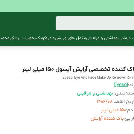
 درمانی
بهداشتی و مراقبتی
مکمل های ورزشی
مادروکودک
تجهیزات پزشکی
محصول
ک کننده تخصصی آرایش آیسول 150 میلی لیتر
Eyesol Eye And Face Make Up Remover 150 
ند:
Eyesol
ته‌بندی
:
بهداشتی و مراقبتی
ریخ انقضا
:
1406/08
جم
:
150 میلی لیتر
رایی
:
پاک کننده آرایش