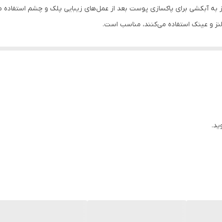
و چشم
ید.
هیالورونات.