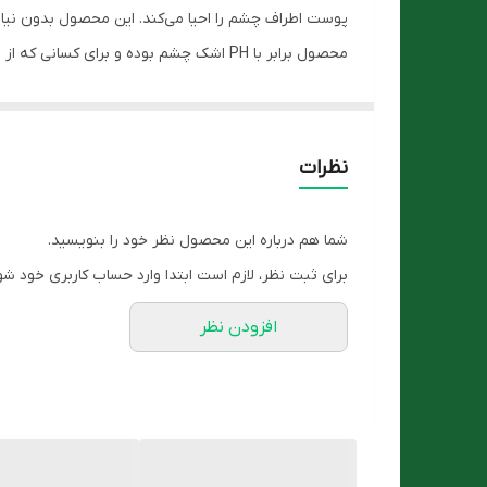
محصول برابر با PH اشک چشم بوده و برای کسانی که از لنز و عینک استفاده می‌کنند، مناسب است.
ویژگی های پاک کننده تخصصی آرایش آیسول
مناسب جهت استفاده بعد از عمل‌های زیبایی پلک 
پاک کننده انواع آرایش و آلودگی پوست اطراف چشم
نظرات
شاداب کننده و احیا کننده پوست اطراف چشم
تست و تایید شده توسط متخصصین چشم
شما هم درباره این محصول نظر خود را بنویسید.
توصیه شده توسط متخصصین پوست
برای ثبت نظر، لازم است ابتدا وارد حساب کاربری خود شو
مناسب استفاده کنندگان لنز و عینک
افزودن نظر
دارای PH برابر با PH اشک چشم
بدون نیاز به آبکشی
ترکیبات
آب دیونیزه، دی سدیم کوکو آمفو دی استات ، گلیسیرین، روغن PEG-40 هیدروگناتد کاستور، دکسپانتنول، ویتامین E، سدیم 
روش مصرف