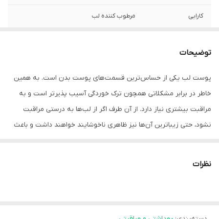
کارایی
مرطوب کننده لب
توضیحات
پوست لب یکی از حساس‌ترین قسمت‌های پوست بدن است. به همین
خاطر در برابر مشکلاتی همچون ترک خوردگی آسیب پذیرتر است و به
مراقبت بیشتری نیاز دارد. از آن طرف اگر از لب‌ها به درستی مراقبت
نشود، حتی زیباترین آن‌ها نیز ظاهری ناخوشایند خواهند داشت و باعث
آزردگی فرد می‌شوند. در این میان شما می‌توانید جهت رفع پوسته پوسته
شدن لب‌ها، از دست رفتن رنگ طبیعی و شادابی آن از بالم لب مرطوب
نظرات
کننده و مغذی اریکه استفاده نمایید. خرید بالم لب و استفاده از آن به
عنوان یک درمان فوری باعث تسکین لب‌ها و رفع مشکلات پیش آمده
می‌شود. ناگفته نماند با توجه به اینکه محصولات برند اریکه تحت
دسته‌بندی
:
بهداشتی و مراقبتی
لیسانس کشور فرانسه تولید می‌شوند بر کیفیت تولیدات خود تمرکزی