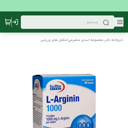
داروخانه دکتر معصومه اسدی متضرعی
/
مکمل های ورزشی