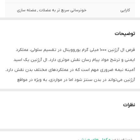
کارایی
خونرسانی سریع تر به عضلات , عضله سازی
توضیحات
قرص ال آرژنین 1000 میلی گرم یوروویتال در تقسیم سلولی، عملکرد
ایمنی و ترشح مواد پیام رسان نقش موثری دارد. ال آرژنین یک اسید
آمینه نیمه ضروری مهم است که در عملکردهای مختلف بدن نقش دارد.
آرژنین می‌تواند در بدن سنتز شود اما در مواردی، به ویژه در مواقع
استرس زا نیاز بدن به این ماده افزایش می‌یابد. از این رو تامین کافی آن
از طریق رژیم غذایی و مکمل‌ها بسیار حائز اهمیت است. همچنین این
نظرات
ترکیب پیش ماده سنتز نیتریک اکساید بوده و در تنظیم فشار خون نیز
نقش دارد. نیتریک اکساید عملکرد قلب را با خون دارای اکسیژن افزایش
داده و به نوبه خود موجب تقویت عملکرد قلب می‌شود. علاوه بر تمامی
دسته‌بندی
:
مکمل های ورزشی
این موارد قرص ال آرژنین یورو ویتال یکی از مهم‌ترین اسیدهای آمینه