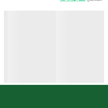
است که در ساخت عضلات و سنتز پروتئین نقش مهمی دارند.
ویژگی های قرص ال آرژنین 1000 میلی گرم یوروویتال
تحریک هورمون رشد و افزایش قد
افزایش کارایی بدن در ورزشکاران
بهبود جریان خون در عروق
تقویت سیستم ایمنی
تقویت قوای جنسی
عضله سازی
روش مصرف
بزرگسالان روزانه یک عدد قرص ال آرژنین یوروویتال همراه با آب، ترجیحا
همراه با وعده غذایی میل کنند.
شما میتوانید این محصول را با مناسب ترین قیمت از
فروشگاه آنلاین
داروخانه دکتر اسدی
تهیه کنید.