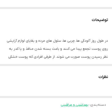
توضیحات
در طول روز آلودگی ها، چربی ها، سلول های مرده و بقایای لوازم آرایشی
روی پوست تجمع پیدا می کنند و باعث بسته شدن منافذ و یا کدر به
نظر رسیدن پوست صورت می شوند. از طرفی افرادی که پوست خشکی
دارند، در در هر بار شستشو ممکن است خشکی پوستشان تشدید شده و
وضعیت پوستشان را بدتر کند. استفاده از شوینده های مناسب پوست
نظرات
خشک، از عوارض خشکی و کشیدگی بیش از حد پس از شستشو جلوگیری
کرده و به هیدراتاسیون آن کمک می کند.
ژل شستشوی صورت هیدرودرم
برای پوست های خشک
یکی از شوینده هایی است که در حجم 150 میلی
دسته‌بندی
:
بهداشتی و مراقبتی
لیتر شده و به نحو موثری آلودگی ها، مواد آرایشی و سلول های مرده