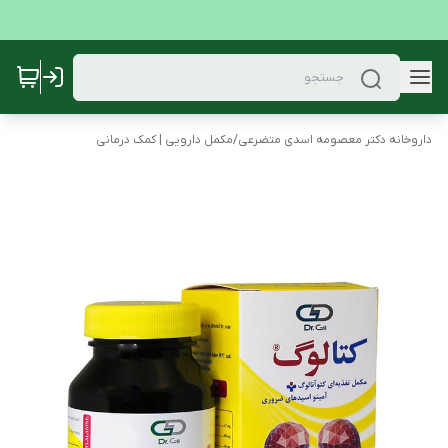
داروخانه دکتر معصومه اسدی متضرعی
/
مکمل دارویی | کمک درمانی