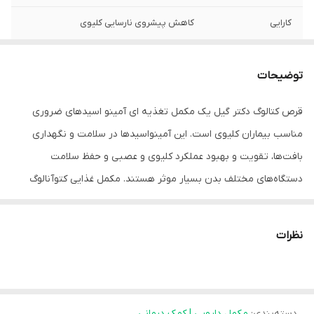
کارایی
کاهش پیشروی نارسایی کلیوی
توضیحات
قرص کتالوگ دکتر گیل یک مکمل تغذیه ای آمینو اسیدهای ضروری
مناسب بیماران کلیوی است. این آمینواسید‌ها در سلامت و نگهداری
بافت‌ها، تقویت و بهبود عملکرد کلیوی و عصبی و حفظ سلامت
دستگاه‌های مختلف بدن بسیار موثر هستند. مکمل غذایی کتوآنالوگ
حاوی مقادیر تنظیم شده از آمینو اسید‌ها و املاح مورد نیاز دوران دیالیز
است. به دلیل محدودیت در رژیم غذایی بیماران کلیوی و بی اشتهایی
نظرات
آنها که جذب ریز مغذی‌ها را به مخاطره می‌اندازد و یا به عنوان بخشی از
درمان برای جلوگیری از پیشرفت نارسایی کلیوی، مصرف فرآورده‌های
ویتامینی برای این بیماران توصیه می‌شود.
دسته‌بندی
:
مکمل دارویی | کمک درمانی
مطالعات نشان داده است که با استفاده از این کتوآنالوگ‌ها روند کاهش