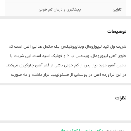
کارایی
پیشگیری و درمان کم خونی
توضیحات
شربت ول کید لیپوزومال ویتابیوتیکس یک مکمل غذایی آهن است که
حاوی آهن لیپوزومال، ویتامین ب 12 و فولیک اسید است. این شربت با
تامین آهن مورد نیاز بدن از کم خونی ناشی از فقر آهن جلوگیری می‌کند.
در این فرآورده آهن در پوششی از فسفولیپید قرار داشته و به صورت
لیپوزومال درآمده است که منجر به عبور دست نخورده از سیستم
گوارشی و جذب آن به طور مستقیم از مخاط روده می‌شود. در نتیجه
نظرات
باعث کاهش عوارض گوارشی آهن می‌شود.
این فرآورده حاوی آهن لیپوزومال بوده که با طعمی مطلوب و قدت جذب
بالا، دندان‌ها را سیاه نمی‌کند. شربت آهن کودک برند ویتابیوتیکس یک
دسته‌بندی
:
مکمل دارویی | کمک درمانی
مکمل قوی برای جبران کمبود آهن و درمان کم خونی کودکان 2 تا 12 ساله