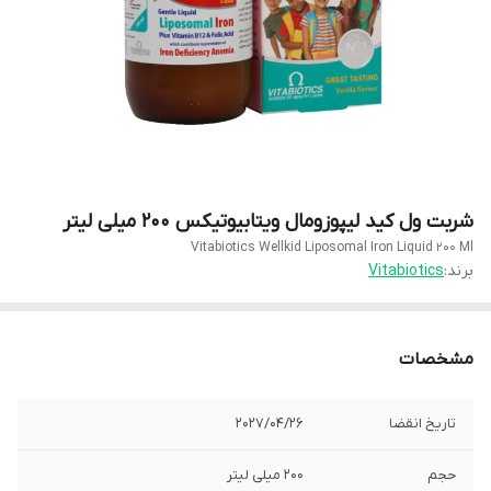
شربت ول کید لیپوزومال ویتابیوتیکس 200 میلی لیتر
Vitabiotics Wellkid Liposomal Iron Liquid 200 Ml
برند:
Vitabiotics
مشخصات
تاریخ انقضا
2027/04/26
حجم
200 میلی لیتر