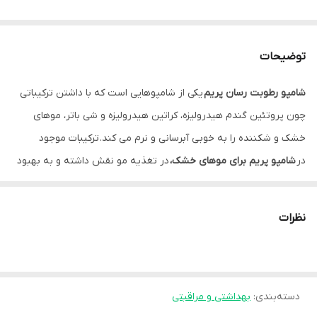
توضیحات
شامپو رطوبت رسان پریم
یکی از شامپوهایی است که با داشتن ترکیباتی
چون پروتئین گندم هیدرولیزه، کراتین هیدرولیزه و شی باتر، موهای
خشک و شکننده را به خوبی آبرسانی و نرم می کند.
ترکیبات موجود
در
شامپو پریم برای موهای خشک،
در تغذیه مو نقش داشته و به بهبود
ساختار آن کمک می کنند.
نظرات
مقدمه
موها زمانی خشک می شوند که رطوبت کافی را دریافت یا حفظ نکنند.
خشکی مو باعث کاهش درخشندگی آن شده و مو را وز و کدر نشان می
دهد.
دسته‌بندی
:
بهداشتی و مراقبتی
خشکی مو می تواند مردان و زنان را در هر سنی تحت تاثیر قرار