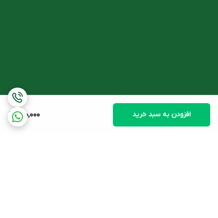
در
شامپو رطوبت رسان پریم
، از ایجاد موخوره جلوگیری کرده و موها را
درخشان و شفاف می کنند. شی باتر و روغن اینکااینچی موجود در آن نیز،
ویتامین ها و مواد مغذی لازم برای سلامت موها را تامین کرده و از
ساختار مو محافظت می کنند.
ترکیبات اصلی شامپو پریم موی خشک
- شی باتر
افزودن به سبد خرید
690,000
شی باتر از هسته درخت شی که در غرب آفریقا رشد می کند، استخراج می
شود. شی باتر به طور طبیعی سرشار از ویتامین های A، D، E و F است و
خواص ترمیم کنندگی، مرطوب کنندگی و نرم کنندگی برای مو دارد. این
ترکیب، فیبر مو را احیا کرده و از آن محافظت می کند. شی باتر به طور
انحصاری برای موهای خشک، وز و شکننده بسیار مفید است.
- عصاره جوانه تیلیا