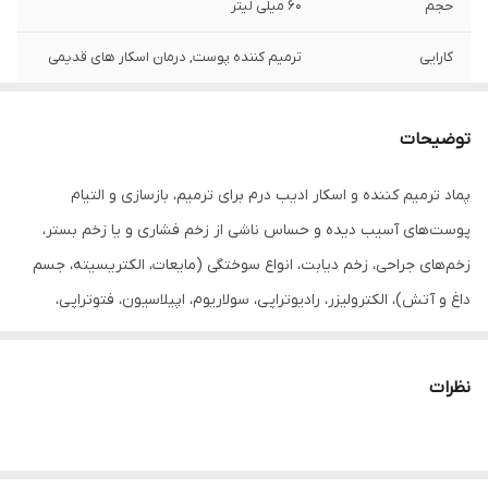
حجم
60 میلی لیتر
کارایی
ترمیم کننده پوست, درمان اسکار های قدیمی
توضیحات
پماد ترمیم کننده و اسکار ادیب درم برای ترمیم، بازسازی و التیام
پوست‌های آسیب دیده و حساس ناشی از زخم فشاری و یا زخم بستر،
زخم‌های جراحی، زخم دیابت، انواع سوختگی (مایعات، الکتریسیته، جسم
داغ و آتش)، الکترولیزر، رادیوتراپی، سولاریوم، اپیلاسیون، فتوتراپی،
آفتاب سوختگی، ادرار سوختگی نوزاد و سوختگی پوشک، سرما سوختگی،
رفع استریا و جلوگیری از اسکار به کار می‌رود.
نظرات
زخم پوستی یک عارضه پوستی است که عمدتاً به وسیله تروماهای
مختلف وارده بر پوست ایجاد شده و از یک خراشیدگی مختص تا زخم‌های
عمیق و وسیع متفاوت است. زخم‌ها علاوه بر ایجاد درد و ناراحتی که برای