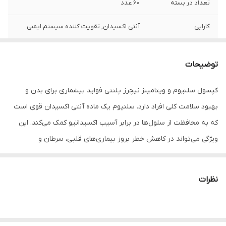
تعداد در بسته
60 عدد
کارایی
آنتی اکسیدان, تقویت کننده سیستم ایمنی
توضیحات
کپسول سلنیوم و ویتامینز نیچرز پلنتی فواید بیشماری برای بدن و
بهبود سلامت کلی افراد دارد. سلنیوم یک ماده آنتی اکسیدان قوی است
که به محافظت از سلول‌ها در برابر آسیب اکسیداتیو کمک می‌کند. این
ویژگی می‌تواند در کاهش خطر بروز بیماری‌های قلبی، سرطان و
بیماری‌های مزمن موثر باشد. همچنین به واسطه دارا بودن ویتامین‌های
آنتی اکسیدان مانند ویتامین C و E به همراه زینک نقش مهمی در حفظ
نظرات
سلامت پوست دارد.
آنتی اکسیدان‌های موجود در کپسول آهسته رهش سلنیوم +ویتامینز
نیچرز پلنتی در محافظت از پوست و کاهش علائم پیری پوست موثر