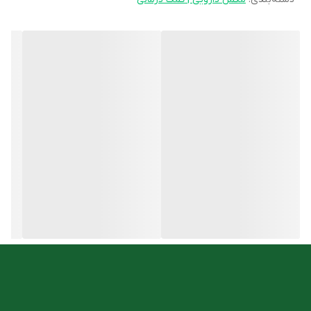
کمک کرد.
ویژگی های پودر بهبود زخم های مقاوم هیلاژن کارن
پیشگیری و بهبود افتادگی و شل شدن پوست پس از لاغر شدن
مناسب برای زخم‌های بستر و دیابتی
تحریک سنتز پروتئین و بافت زایی
تسهیل ترمیم بافت و بهبود زخم
کمک به تحریک کلاژن سازی
بهبود زخم‌های مقاوم
روش مصرف
به‌عنوان مکمل غذایی طبق نظر پزشک یا متخصص تغذیه روزانه ۲
بسته از این فرآورده مصرف شود.
محتوی هر بسته (۲۶ گرم) را در یک لیوان آب خنک کاملا حل نموده و
بلافاصله میل نمایید.