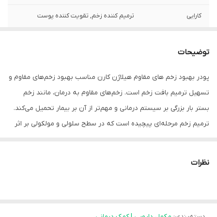
کارایی
ترمیم کننده زخم, تقویت کننده پوست
توضیحات
پودر بهبود زخم های مقاوم هیلاژن کارن مناسب بهبود زخم‌های مقاوم و
تسهیل ترمیم بافت زخم است. زخم‌های مقاوم به درمان، مانند زخم
بستر بار بزرگی بر سیستم درمانی و مهم‌تر از آن بر بیمار تحمیل می‌کند.
ترمیم زخم مرحله‌ای پیچیده است که در سطح سلولی و مولکولی بر اثر
جراحت ایجاد شده و کاملا به در دسترس بودن سوبستراهای (پیش ماده)
تغذیه‌ای وابسته است. روند ترمیم زخم به دنبال آسیب بافتی، با تشکیل
نظرات
لخته فیبرینی آغاز می‌شود. لخته فیبرینی به‌عنوان محافظ بافت‌های
زیرین عمل کرده، ماتریکسی به وجود می‌آورد که علاوه بر تسهیل حرکت
سلول‌ها، به‌عنوان منبعی برای فاکتورهای رشد و سیتوکین‌ها عمل می‌کند.
دسته‌بندی
:
مکمل دارویی | کمک درمانی
با کمک محصول فوق می‌توان به بهبود زخم بستر و دیگر زخم‌های مقاوم