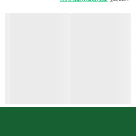
می‌نماید. به علاوه ویتامین آ در حفظ دید طبیعی و تمایز سلولی نقش
بسیار مهمی دارد. ناگفته نماند ویتامین D موجب تاثیر مثبت در فرایند
تقسیم سلولی و همچنین عملکرد طبیعی استخوان‌ها نیز می‌شود.
ویژگی های کپسول لبرترن 550 یوروویتال
کمک به حفظ سلامت عمومی بدن
پیشگیری از اختلالات عصبی
حفظ سلامت چشم و بینایی
تقویت کننده سیستم ایمنی
کاهش تری گلیسرید
بهبود عملکرد قلب
ضد التهاب
روش مصرف
بزرگسالان روزانه یک عدد کپسول لبرترن ۵۵۰ یوروویتال با میزان کافی
آب، ترجیحا همراه غذا میل کنند.