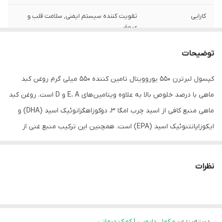
کارایی
تقویت کننده سیستم ایمنی, سلامت قلب و
عروق
توضیحات
کپسول لبرترن ۵۵۰ یوروویتال تامین کننده ۵۵۰ میلی گرم روغن کبد
ماهی با درصد خلوص بالا به علاوه ویتامین‌های E، A و D است. روغن کبد
ماهی منبع کافی از اسید چرب امگا ۳، دوکوزاهگزانوئیک اسید (DHA) و
ایکوزاپانتنوئیک اسید (EPA) است. همچنین این ترکیب منبع غنی از
ویتامین‌های A و D است. طبق تحقیقات صورت گرفته EPA و DHA در
عملکرد طبیعی قلب موثر هستند و تاثیر مفید آن در صورت دریافت
نظرات
میزان ۲۵۰ میلی گرم DHA و EPA حاصل می‎شود.
خوشبختانه این مقدار توسط خرید مکمل امگا ۳ و مصرف آن تامین
خواهد شد. از آن سو وجود ویتامین‌های A و D در کپسول لبر ترن ۵۵۰
دسته‌بندی
:
مکمل دارویی | کمک درمانی
یوروویتال نقش مهمی در بهبود عملکرد طبیعی سیستم ایمنی ایفا