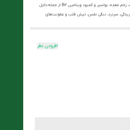
خونریزی‌های داخلی، رژیم غذایی نامناسب، کمبود فولات، مصرف بیش از حد چای، خونریزی شدید در دوران قاعدگی، ابتلا به بیماری سلیاک، زخم معده، بواسیر و کمبود ویتامین B۱۲ از جمله دلایل
پریدگی، سردرد، تنگی نفس، تپش قلب و عفونت‌های
افزودن نظر