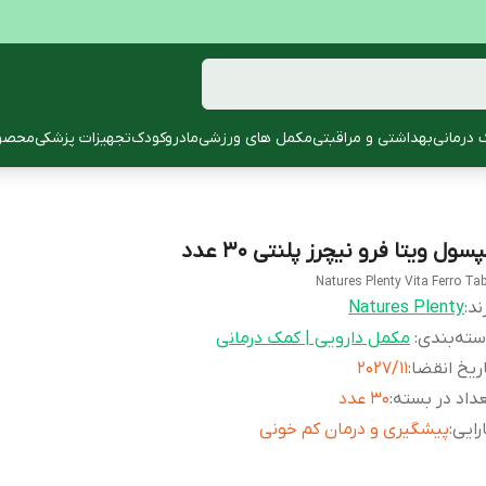
 درمانی
بهداشتی و مراقبتی
مکمل های ورزشی
مادروکودک
تجهیزات پزشکی
محصول
سول ویتا فرو نیچرز پلنتی 30 عدد
Natures Plenty Vita Ferro Ta
ند:
Natures Plenty
ته‌بندی
:
مکمل دارویی | کمک درمانی
ریخ انقضا
:
2027/11
داد در بسته
:
30 عدد
رایی
:
پیشگیری و درمان کم خونی