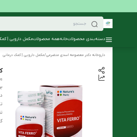
دسته‌بندی محصولات
خانه
همه محصولات
مکمل دارویی | کمک
داروخانه دکتر معصومه اسدی متضرعی
/
مکمل دارویی | کمک درمانی
کپ
bs
بر
دس
تا
تع
کا