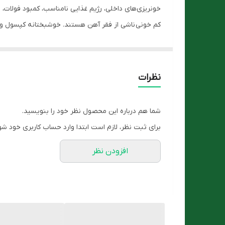
کم خونی ناشی از فقر آهن هستند. خوشبختانه کپسول وی
مکرر جلوگیری می‌کند.
ویژگی های کپسول ویتا فرو نیچرز پلنتی
کاهش بی حالی و کمبود انرژی ناشی از کمبود آهن
نظرات
جلوگیری از ریزش موی ناشی از کمبود آهن
جلوگیری از کم خونی ناشی از فقر آهن
شما هم درباره این محصول نظر خود را بنویسید.
کمک به تامین آهن مورد نیاز بدن
برای ثبت نظر، لازم است ابتدا وارد حساب کاربری خود شو
روش مصرف
افزودن نظر
به عنوان یک مکمل برای بزرگسالان، روزانه ۱ عدد کپسول پلت، یا طبق دستور پزشک مصرف شود.
شما میتوانید این محصول را با مناسب ترین قیمت از
فرو