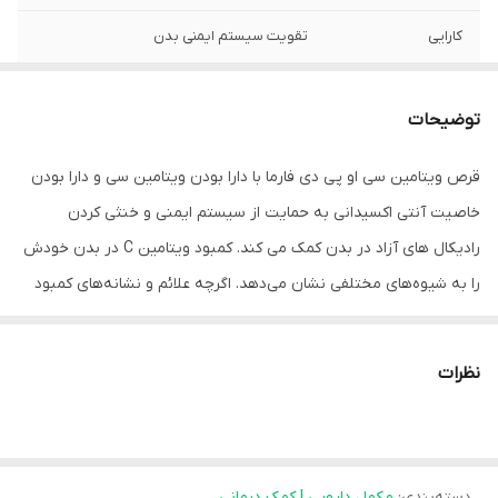
کارایی
تقویت سیستم ایمنی بدن
توضیحات
قرص ویتامین سی او پی دی فارما با دارا بودن ویتامین سی و دارا بودن
خاصیت آنتی اکسیدانی به حمایت از سیستم ایمنی و خنثی کردن
رادیکال های آزاد در بدن کمک می کند. کمبود ویتامین C در بدن خودش
را به شیوه‌های مختلفی نشان می‌دهد. اگرچه علائم و نشانه‌های کمبود
ویتامین C چندان دردسرساز نیستند، اما نتیجه کمبود طولانی‌مدت
ویتامین سی می‌تواند بسیار خطرناک باشد؛ به همین دلیل لازم است کاملاً
نظرات
مراقب آن باشید. کمبود شدید ویتامین C می‌تواند منجر به بیماری
اسکوروی شود.
اسکوروی باعث ایجاد احساس خستگی و درماندگی در شما می‌شود، روی
دسته‌بندی
:
مکمل دارویی | کمک درمانی
قدرت استخوان‌ها و ماهیچه‌های شما تأثیر می‌گذارد و سیستم ایمنی را