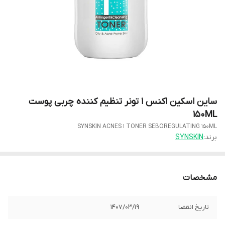
ساین اسکین اکنس 1 تونر تنظیم کننده چربی پوست
150ML
SYNSKIN ACNES 1 TONER SEBOREGULATING 150ML
برند:
SYNSKIN
مشخصات
تاریخ انقضا
1407/03/19