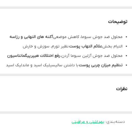
توضیحات
محلول ضد جوش سبوما، کاهش موضعی
آکنه های التهابی و رزاسه
التیام بخش
علائم التهاب پوست
نظیر تورم، سوزش و خارش
محلول ضد جوش آزلین سبوما آردن،
رفع اختلالات هیپرپیگمانتاسیون
تنظیم میزان چربی پوست
با داشتن سالیسیلیک اسید و ماندلیک اسید
محلول ضد جوش سبوما، جلوگیری از رشد و تکثیر
باکتری های مولد
آکنه
نظرات
هیدراته نگه داشتن پوست
با بهره گیری از خواص ژل آلوئه ورا
محلول ضد جوش سبوما با داشتن اسید های لایه بردار از قبیل
(
دسته‌بندی
:
سالیسیلیک اسید
بهداشتی و مراقبتی
، آزلائیک اسید، ماندلیک اسید و
لاکتیک اسید
) جوش
های التهابی، کومدون ها و
اختلالات هیپرپیگمانتاسیون
را به خوبی برطرف