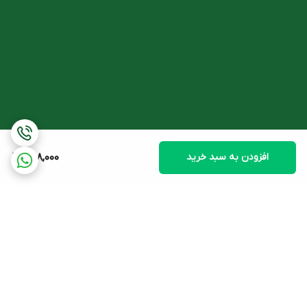
مولد آکنه در پوست کمک می کند. این اسید در کاهش التهاب و قرمزی
پوست نقش موثری داشته و مانع از بروز جوش های کیستی می شود.
- لاکتیک اسید
از آنجایی که لاکتیک اسید نوعی ماده مرطوب کننده است، با جذب رطوبت
به پوست، فرآیند تولید سلولهای جدید پوست را سرعت می بخشد؛ این
امر به بهبود آکنه های ایجاد شده روی پوست کمک می کند.
افزودن به سبد خرید
688,000
لیست ترکیبات محلول ضد جوش سبوما
اسید آزلائیک 20%، اسید سالیسیلیک، اسید ماندلیک، اسید لاکتیک، ژل
آلوئه ورا، اتیل الکل، پروپیلن گلیکول، گلیسیرین، هیدروکسی اتیل سلولز،
پلی سوربات-60، توکوفریل استات، پانتنول، دی سدیم ادتا،
ایمیدازولیدینیل اوره، سدیم متیل پارابن، آلانتوئین، سدیم پروپیل پارابن،
برگشت به بالا
اسانس، آب.