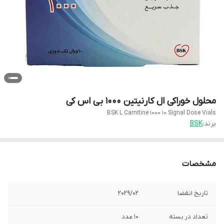
محلول خوراکی ال کارنیتین 1000 بی اس کی
BSK L Carnitine 1000 10 Signal Dose Vials
برند:
BSK
مشخصات
تاریخ انقضا
2029/02
تعداد در بسته
10 عدد