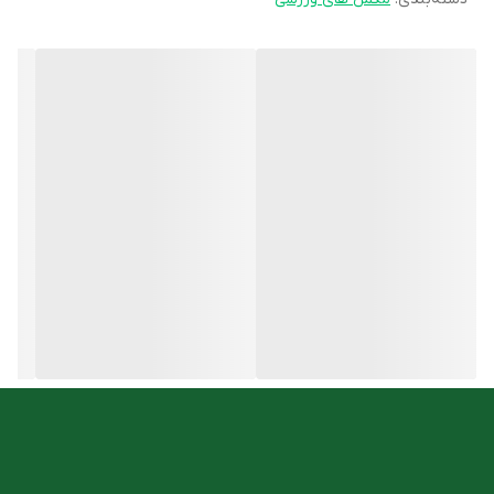
قابل استفاده برای گیاهخواران یا افراد تحت رژیم لاغری
کاهش دهنده مرگ و میر ناشی از بیماری‌های قلبی
مناسب برای ورزشکاران جهت کاهش یا حفظ وزن
بهبود خستگی جسمی و روحی در میانسالان
روش مصرف
به منظور اثرات درمانی ال کارنیتین با پزشک یا داروساز مشورت نمایید.
در صورت عدم تجویز توسط پزشک دوز خوراکی تا میزان ۳ گرم در روز برای
بزرگسالان مناسب است.
شما میتوانید این محصول را با مناسب ترین قیمت از
فروشگاه آنلاین
داروخانه دکتر اسدی
تهیه کنید.