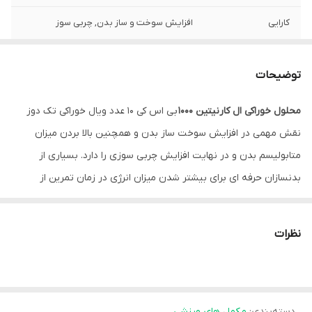
کارایی
افزایش سوخت و ساز بدن, چربی سوز
توضیحات
محلول خوراکی ال کارنیتین ۱۰۰۰
بی اس کی ۱۰ عدد ویال خوراکی تک دوز
نقش مهمی در افزایش سوخت ساز بدن و همچنین بالا بردن میزان
متابولیسم بدن و در نهایت افزایش چربی سوزی را دارد. بسیاری از
بدنسازان حرفه ای برای بیشتر شدن میزان انرژی در زمان تمرین از
محلول خوراکی ال کارنیتین استفاده می نمایند. زیرا در زمان تمرین قند،
چربی و دیگر مواد می‌سوزد و تبدیل به انرژی می‌شود.
ال کارنیتین
این
نظرات
چرخه سوخت را بالا برده و باعث افزایش میزان چربی سوزی و افزایش
انرژی در زمان تمرین می‌شود.
ویژگی های محلول خوراکی ال کارنیتین 1000 بی اس کی
دسته‌بندی
:
مکمل های ورزشی
مناسب برای بیماران با کمبود اولیه یا ثانویه ال-کارنیتین