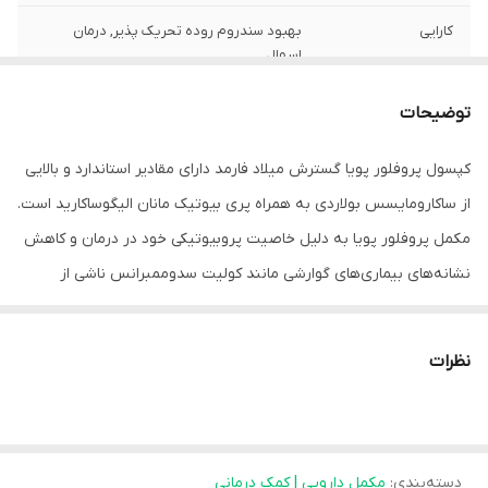
کارایی
بهبود سندروم روده تحریک پذیر, درمان
اسهال
توضیحات
کپسول پروفلور پویا گسترش میلاد فارمد دارای مقادیر استاندارد و بالایی
از ساکارومایسس بولاردی به همراه پری بیوتیک مانان الیگوساکارید است.
مکمل پروفلور پویا به دلیل خاصیت پروبیوتیکی خود در درمان و کاهش
نشانه‌های بیماری‌های گوارشی مانند کولیت سدوممبرانس ناشی از
کلستریدیوم دیفیسیل، زخم معده ناشی از هلیکوباکتری پیلوری و
سندروم روده تحریک پذیر سودمند و اثربخش است. این فرآورده فاقد
نظرات
لبنیات، گلوتن و GMO بوده که می‌تواند عوارض گوارشی را تا حد زیادی
پایین بیاورد. این مکمل در تقویت سیستم ایمنی و همچنین کمک به
درمان جانبی آکنه موثر است.
دسته‌بندی
:
مکمل دارویی | کمک درمانی
ویژگی های کپسول پروفلور پویا گسترش میلاد فارمد