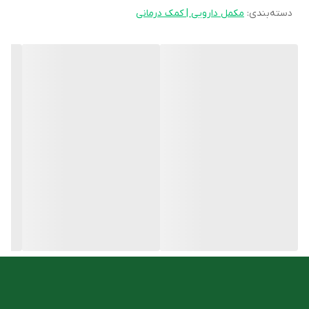
دسته‌بندی
:
مکمل دارویی | کمک درمانی
عوامل محیطی آسیب رسان از موهایتان محافظت کنید.
ویژگی های کپسول کراتوژن درمکس 30 عدد
فاقد سویا، شیر، گندم، تخم مرغ و شیرین کننده و نگهدارنده
حاوی کراتین و کلاژن پپتاید
کمک به حفظ سلامت مو
افزایش استحکام ساقه مو
روش مصرف
روزانه دو عدد کپسول کراتوژن درمکس همراه با غذا و یک لیوان آب و یا
مطابق دستور پزشک یا داروساز مصرف شود.
شما میتوانید این محصول را با مناسب ترین قیمت از
فروشگاه آنلاین
داروخانه دکتر اسدی
تهیه کنید.