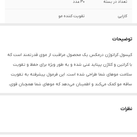
تعداد در بسته
30 عدد
کارایی
تقویت کننده مو
توضیحات
کپسول کراتوژن درمکس یک محصول مراقبت از موی قدرتمند است که
با کراتین و کلاژن پپتاید غنی شده و به طور ویژه برای حفظ و تقویت
سلامت موهای شما طراحی شده است. این فرمول پیشرفته به تقویت
ساقه مو کمک می‌کند و اطمینان می‌دهد که موهای شما همچنان قوی،
درخشان و پر از زندگی باقی بماند. ناگفته نماند مواد مغذی موجود در
درمکس کراتوژن سبب درخشندگی و ضخامت تار مو و همچنین رشد مو
نظرات
می‌شود. خوشبختانه این فراورده فاقد سویا، شیر، گندم، تخم مرغ،
هرگونه شیرین کننده و نگهدارنده است. شما می‌توانید با
خرید قرص
تقویت مو
و استفاده از آن، استحکام موهای خود را بالا ببرید و در برابر