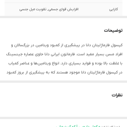
کارایی
افزایش قوای جسمی, تقویت میل جنسی
جنسیت مصرف
آقایان, خانم ها
توضیحات
کپسول فارماژلیتان دانا در پیشگیری از کمبود ویتامین در بزرگسالان و
افراد مسن بسیار مفید است. فارماتون ایرانی دانا حاوی عصاره جینسینگ
با غلظت بالا بوده و فواید بسیاری دارد. انواع ویتامین‌ها و عناصر کمیاب
در کپسول فارماژلیتان دانا موجود هستند که به پیشگیری از بروز کمبود
ویتامین در بدن کمک می‌کنند. با افزایش سن قوای جسمی کم‌کم تحلیل
رفته و فرد از لحاظ ذهنی نیز فرسوده می‌شود.
نظرات
با استفاده از گیاه جینسینگ موجود در مولتی ویتامین مینرال دانا نیروی
جسمی و ذهنی افزایش یافته و علائمی همچون ضعف، خستگی و حواس
پرتی کاهش می‌یابد. از عناصر معدنی موجود در این مکمل گیاهی
دسته‌بندی
:
مکمل دارویی | کمک درمانی
می‌توان به آهن، کلسیم، منیزیم، روی، پتاسیم، مس و منگنز اشاره کرد.