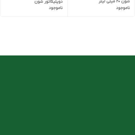
شون 20 میلی لیتر
دوپلیکاتور شون
ناموجود
ناموجود