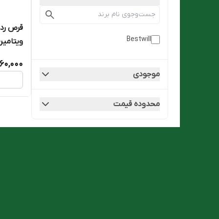
قرص رد
Bestwill
ویتامین 
60,000
موجودی
محدوده قیمت