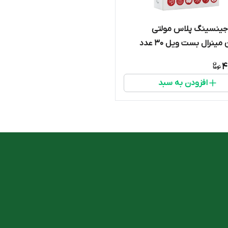
جینسینگ پلاس مولتی
مینرال بست ویل 30 عدد
4
افزودن به سبد