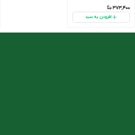
پلاس 150 میلی لیتر
373,400
افزودن به سبد