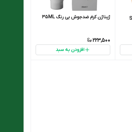
ژیناژن کرم ضدجوش بی رنگ 35ML
223,500
افزودن به سبد