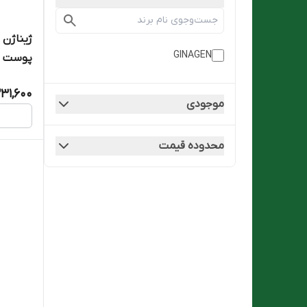
ژیناژن
GINAGEN
پوست خش
231,600
موجودی
محدوده قیمت