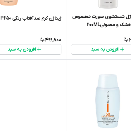
 ژل شستشوی صورت مخصوص
ژیناژن کرم ضدآفتاب رنگی SPF50
ک و معمولی200ML
499,800
افزودن به سبد
افزودن به سبد