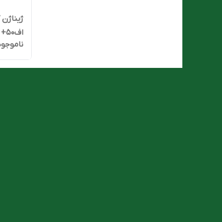
ژیناژن 
اف50+
ناموجود