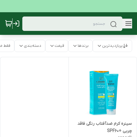
پربازدیدترین
برندها
قیمت
دسته‌بندی
فقط م
سینره کرم ضدآفتاب رنگی فاقد
چربی +SPF60