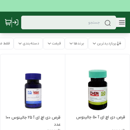
پربازدیدترین
برندها
قیمت
دسته‌بندی
فقط م
قرص دی اچ ای آ 50 جالینوس
قرص دی اچ ای آ 25 جالینوس 100
عدد