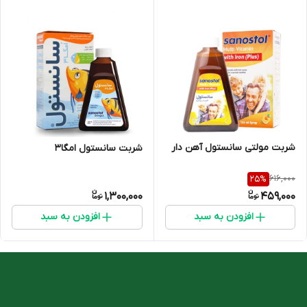
شربت مولتی سانستول آهن دار
شربت سانستول امگا3
616,000
25
%
1,300,000
459,000
افزودن به سبد
افزودن به سبد