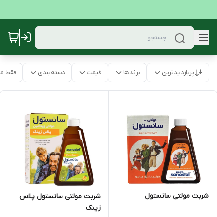
پربازدیدترین
برندها
قیمت
دسته‌بندی
فقط م
شربت مولتی سانستول
شربت مولتی سانستول پلاس
زینک