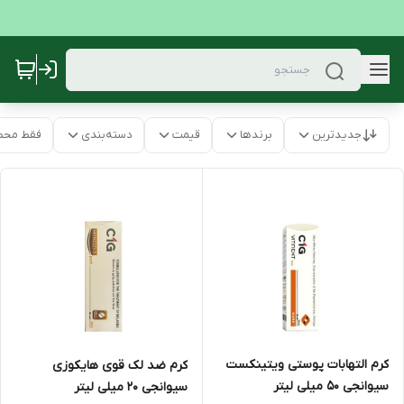
جدیدترین
برندها
قیمت
دسته‌بندی
فقط محص
کرم التهابات پوستی ویتینکست
کرم ضد لک قوی هایکوزی
سیوانجی 50 میلی لیتر
سیوانجی 20 میلی لیتر