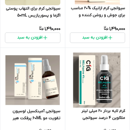
سیوانجی کرم ازانیک %20 مناسب
سیوانجی کرم برای التهاب پوستی
برای جوش و روشن کننده و
اگزما و پسوریازیس 50mL
کراتولیتیک 20ML
لوزیویت ام اف
1,490,000
1,490,000
افزودن به سبد
افزودن به سبد
کرم لایه بردار 20 میلی لیتر
سیوانجی آمینکسیل لوسیون
ملاکوین 4 درصد سیوانجی
تقویت مو 60ML پرفکت هیر