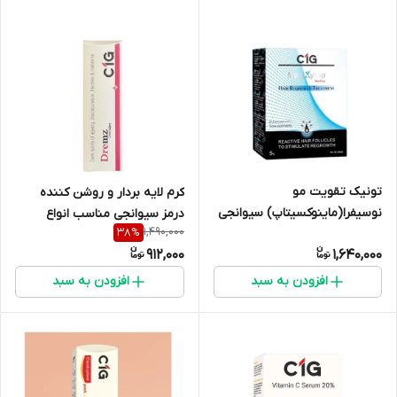
تونیک تقویت مو
کرم لایه بردار و روشن کننده
نوسیفرا(ماینوکسیتاپ) سیوانجی
درمز سیوانجی مناسب انواع
1,490,000
38
%
پوست
912,000
1,640,000
افزودن به سبد
افزودن به سبد