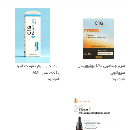
سرم ویتامین C20 یونیورسال
سیوانجی سرم تقویت ابرو
سیوانجی
پرفکت هیر 15ML
ناموجود
ناموجود