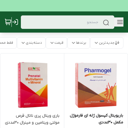
جدیدترین
برندها
قیمت
دسته‌بندی
فقط محص
باریویتال کپسول ژله ای فارموژل
باری ویتال پری ناتال قرص
مکمل 30عددی
مولتی ویتامین و مینرال 30عددی